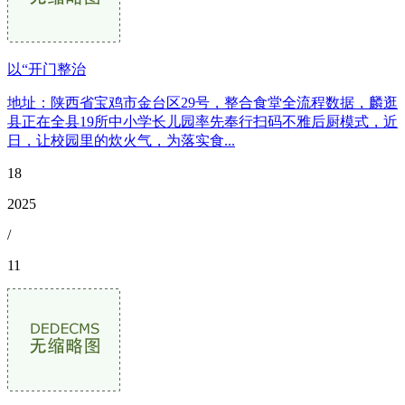
以“开门整治
地址：陕西省宝鸡市金台区29号，整合食堂全流程数据，麟逛
县正在全县19所中小学长儿园率先奉行扫码不雅后厨模式，近
日，让校园里的炊火气，为落实食...
18
2025
/
11