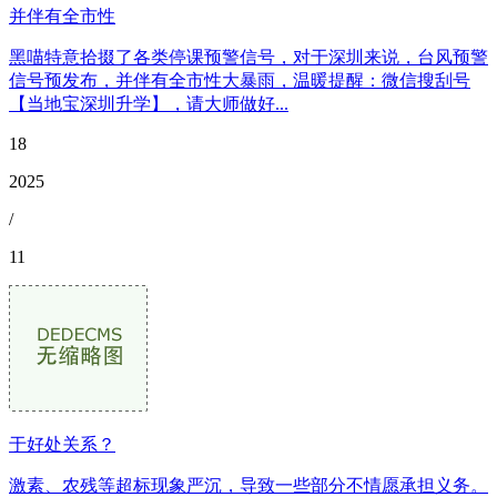
并伴有全市性
黑喵特意拾掇了各类停课预警信号，对于深圳来说，台风预警
信号预发布，并伴有全市性大暴雨，温暖提醒：微信搜刮号
【当地宝深圳升学】，请大师做好...
18
2025
/
11
于好处关系？
激素、农残等超标现象严沉，导致一些部分不情愿承担义务。