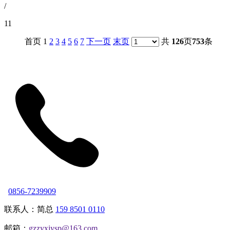
/
11
首页 1
2
3
4
5
6
7
下一页
末页
共
126
页
753
条
0856-7239909
联系人：简总
159 8501 0110
邮箱：
gzzyxjysp@163.com