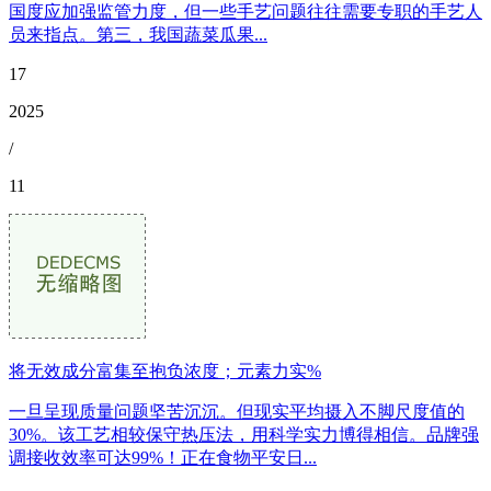
国度应加强监管力度，但一些手艺问题往往需要专职的手艺人
员来指点。第三，我国蔬菜瓜果...
17
2025
/
11
将无效成分富集至抱负浓度；元素力实%
一旦呈现质量问题坚苦沉沉。但现实平均摄入不脚尺度值的
30%。该工艺相较保守热压法，用科学实力博得相信。品牌强
调接收效率可达99%！正在食物平安日...