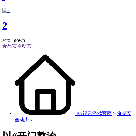
2
scroll down
食品安全动态
PA视讯游戏官网
>
食品安
全动态
>