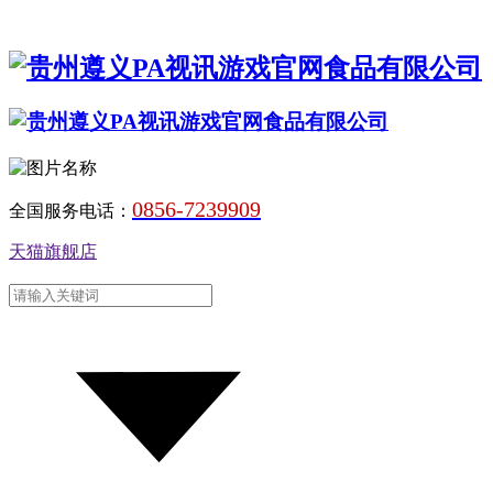
0856-7239909
全国服务电话：
天猫旗舰店