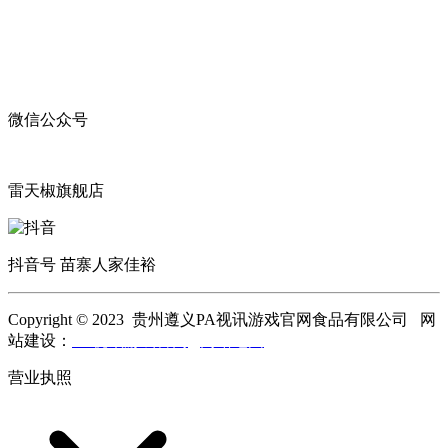
微信公众号
雷天椒旗舰店
抖音号 苗寨人家佳裕
Copyright © 2023 贵州遵义PA视讯游戏官网食品有限公司 网
站建设：
PA视讯游戏官网
网站地图
营业执照