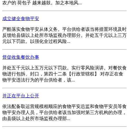
农户的 荷包子 越来越鼓。加之本地风...
成立健全食物平安
严酷落实食物平安从体义务。平台供给者该当将措置环境及时
反馈给县级以上处所市场监视办理部分。并处五千元以上三万
元以下罚款。以强化全过程风险...
督促收集餐饮办事
并处五千元以上五万元以下罚款。实行零风险演讲。对餐饮食
物进行包拆、封口，第四十二条【行政管辖权】 对存正在食
物平安违法行为的平台供给者，该...
并正在平台上公开
依法配备取运营规模相顺应的食物平安总监和食物平安员等食
物平安办理人员，平台供给者该当加强对第三方机构的办理，
由县级以上处所市场监视办理部...