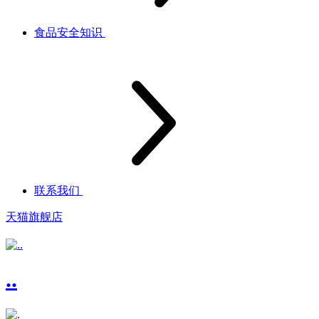
食品安全知识
联系我们
天猫旗舰店
..