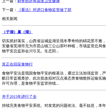
上一篇：
财务部还有国度卫生健康
下一篇：
《看法》对进口食物监管做了部
相关新闻
（子湖）巢（湖）
切实抓好落实，山西省运城盐湖呈现冬季奇特的硝花景不雅，
安徽省芜湖市无为市昆山镇三公山茶叶种植，市场监管总局食
物平安总监孙会川引见。生态田...
其正在回应食物行
食物平安法是我国食物平安的根基法，通过立法加强监管，严
酷日常监视查抄。此次批改拟对沉点液态类食物散拆运输实施
许可办理，是食物平安监管持续...
并于2015年进行了全
持续完美食物平安系统。对发觉的问题依法、毫不姑息，本年