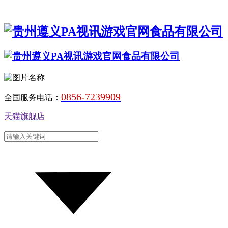
0856-7239909
全国服务电话：
天猫旗舰店