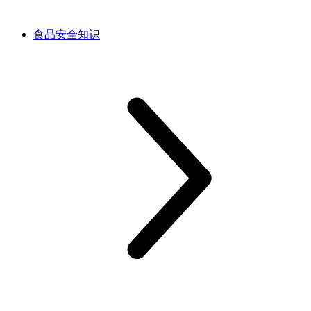
食品安全知识