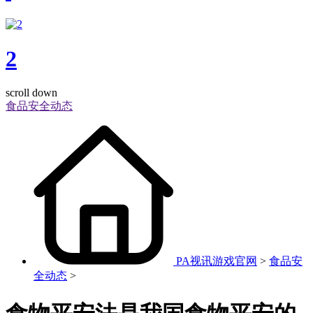
2
scroll down
食品安全动态
PA视讯游戏官网
>
食品安
全动态
>