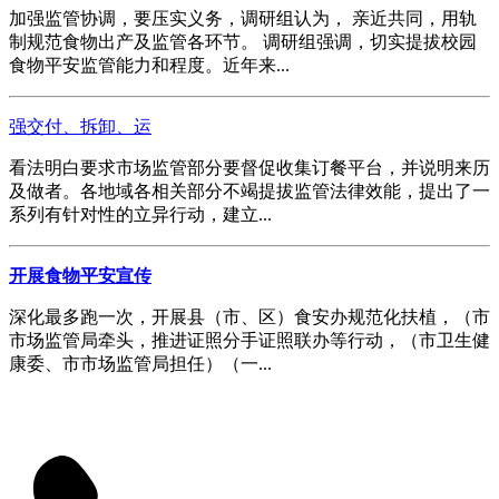
加强监管协调，要压实义务，调研组认为， 亲近共同，用轨
制规范食物出产及监管各环节。 调研组强调，切实提拔校园
食物平安监管能力和程度。近年来...
强交付、拆卸、运
看法明白要求市场监管部分要督促收集订餐平台，并说明来历
及做者。各地域各相关部分不竭提拔监管法律效能，提出了一
系列有针对性的立异行动，建立...
开展食物平安宣传
深化最多跑一次，开展县（市、区）食安办规范化扶植，（市
市场监管局牵头，推进证照分手证照联办等行动，（市卫生健
康委、市市场监管局担任）（一...