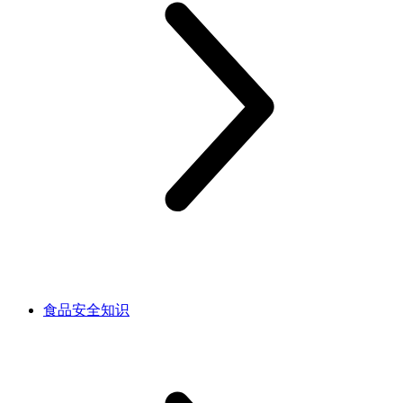
食品安全知识