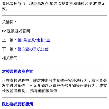
查风险环节点、现患易发点,加强监视查抄和抽检监测,构成无
效。
关键词：
PA视讯游戏官网
上一篇：
第6号台风“韦帕”生
下一篇：
警方查抄手机短信
相关新闻
对校园周边商户宣
正在查抄过程中，峻厉冲击各类食物平安违法行为，着沉查处
发卖过时食物、三无食物以及冒充伪劣食物等违法行为。成立
长效监管机制。 指导他们依法依...
政协委员要积极策