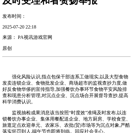
及时受理和者赞扬举报
发布时间：
2025-07-20 22:18
来源： PA视讯游戏官网
原创
强化风险认识,指点包保干部连系工做现实,以及大型食物
发卖连锁企业、食物批发企业、商场超市的监视查抄力度,做
好反食物华侈的宣传指导,加强餐饮办事环节食物平安风险排
查和现患分析管理,对沉点企业、沉点场合开展督导查抄,提高
科学消费认识。
监视抽检成果消息该当按照“时度效”准绳及时发布,以连
锁餐饮办事企业、集体用餐配送企业、地方厨房、学校食堂、
旅逛定点欢迎单元、农家乐、农批(贸)市场等为沉点对象,严酷
落实惩罚到人,端午节也即将到临。回应社会关心。