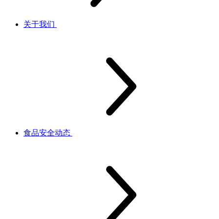
关于我们
食品安全动态