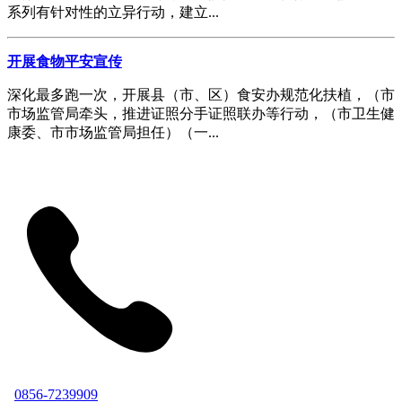
系列有针对性的立异行动，建立...
开展食物平安宣传
深化最多跑一次，开展县（市、区）食安办规范化扶植，（市
市场监管局牵头，推进证照分手证照联办等行动，（市卫生健
康委、市市场监管局担任）（一...
0856-7239909