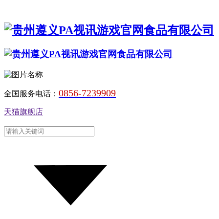
0856-7239909
全国服务电话：
天猫旗舰店