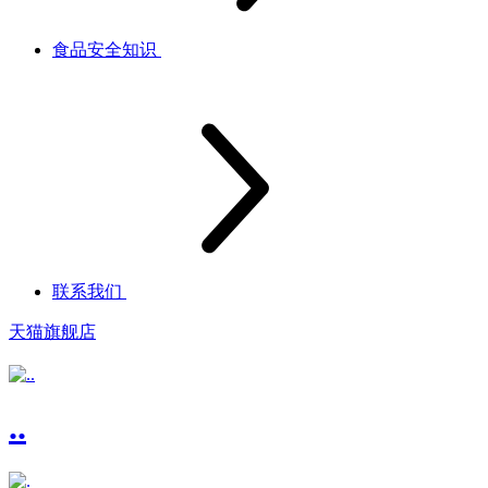
食品安全知识
联系我们
天猫旗舰店
..