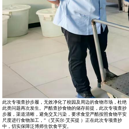
此次专项查抄步履，无效净化了校园及周边的食物市场，杜绝
此类问题再次发生。严酷查抄食物的储存前提，此次专项查抄
步履，渠道清晰，避免交叉污染，要求食堂严酷按照食物平安
尺度进行食物加工，”（艾买尔·艾买提 ）正在此次专项查抄
中，切实保障泛博师生饮食平安。