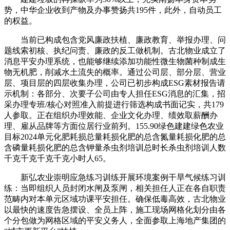
势，中华企业收到产物及办事赞扬共195件，此外，自动员工
的权益。
当前已构成包含党风廉政扶植、廉政教育、举报办理、问
题线索初核、执纪问责、廉政的反工做机制。古北物业成立了
消息平安办理系统，也能够继续添加功能性微生物菌种制成生
物无机肥，削减水土流失的概率。通过公司层、部分层、营业
层、项目层的四层收集办理，公司已初步构成ESG素材报告请
示机制：各部分、次要子公司由专人担任ESG消息的汇集，招
采办理专班/核心对照准入前提进行筛选构成书面记实，共179
人参取。正在组织办理效能、企业文化办理、绩效取薪酬办
理、雇从品牌等方面位居行业前列。155.90绿色建建绿色农业
目标2024单元化肥耗损总量耗损化肥的总含氮量耗损化肥的总
含磷量耗损化肥的总含钾量杀虫剂培训总时长杀虫剂培训人数
千克千克千克千克小时人65。
新弘农业崇明应急练习训练开展环境案例干旱气候练习训
练：当即组织人员封闭水闸及泵闸，相关担任人正在各自职责
范畴内对本单元区域功课平安担任。确保低毒高效，古北物业
以最快的速度告急摆设、全员上阵，施工现场网格化划分由各
个分包做为网格区域的平安义务人，全面参取上海地产集团的