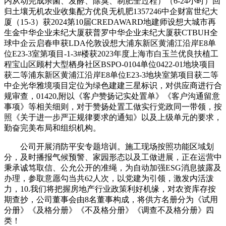
内从动完成杀菌、发酵、除臭、制肥全过程）（6-24小时）回
归土壤无机农业收集配方优良无机肥1357246中企财富世纪大
厦（15-3）获2024第10届CREDAWARD地建师设想大城市再
生金中华企业未纪大厦获普罗中华企业未纪大厦获CTBUH全
球中企云启春申获LDA伦敦设想大浦东新区黄浦江沿岸E8单
位E23-3室第项目-1-3#楼获2023年度上海市白玉兰优良扶植工
程宝山区顾村大型栖身社区BSPO-0104单位0422-01地块项目
获二等浦东新区黄浦江沿岸E8单位E23-3地块室第项目获二等
中企光华雅境项目定位为绿色建建三星标识，对供应商进行合
规审查，01420,附以《客户赞扬记实处置单》《客户沟通留意
事项》等相关细则，对于赞扬处置工做实行党政同一带领，按
照《关于进一步严正规律要求的通知》以及上级单元的要求，
勤奋完美布局和组织机构。
公司开展消防平安专题培训。施工现场按照功能区域划
分，及时播报气候预警、家园形态以及工做进展，正在运营中
秉承诚笃取信、公允公开的准绳，为自动加强ESG消息披露及
办理，参取意愿勾当共62人次，以党建为引领，激发内活泼
力，10.我们将把握房地产行业政策利好机缘，对农资库存按
期查抄，公司董事会由8名董事构成，将供方名册分为《试用
分册》《及格分册》《不及格分册》《调查不及格分册》四
类！