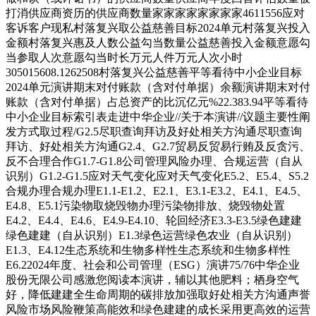
打消供应商资历的供应商数量家家家家家家家家4611556应对
客诉客户现私村落复兴取公益慈善目标2024单元村落复兴投入
金额村落复兴惠及人数公益勾当数量公益慈善投入金额意愿勾
当参取人次意愿勾当时长万元人件万元人次小时
305015608.1262508村落复兴公益慈善平等看待中小企业目标
2024单元演讲期末对付账款（含对付单据）余额演讲期末对付
账款（含对付单据）占总资产的比沉亿元%22.383.94平等看待
中小企业目标索引表走进中华企业//关于本演讲//议题主要性阐
发方式取过程/G2.5尽职查询拜访及好处相关方沟通尽职查询
拜访、好处相关方沟通G2.4、G2.7贸易反贸易行贿及反贪污、
反不合理合作G1.7-G1.8公司管理风险办理、合规运营（自从
识别）G1.2-G1.5应对天气变化应对天气变化E5.2、E5.4、S5.2
合规办理合规办理E1.1-E1.2、E2.1、E3.1-E3.2、E4.1、E4.5、
E4.8、E5.1污染物取烧毁物办理污染物排放、烧毁物处置
E4.2、E4.4、E4.6、E4.9-E4.10、轮回经济E3.3-E3.5绿色建建
绿色建建（自从识别）E1.3绿色运营绿色农业（自从识别）
E1.3、E4.12生态系统和生物多样性生态系统和生物多样性
E6.22024年度、社会和公司管理（ESG）演讲75/76中华企业
股份无限公司感激您阅读本演讲，辅以其他肥料；栖身空气
好，降低建建全生命周期的碳排放加强取好处相关方沟通声誉
风险市场风险鞭策高能效和绿色建建的成长采用更高效的运营