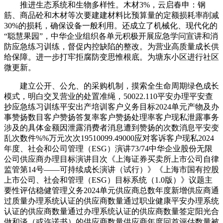
推进生态系统和生物多样性。木材3%，云启春申：钢
筋、商品砼和木材等次要建建材料比预算量的定额损耗率削减
30%的损耗，确保设备一般利用。还成立了机械化、现代化的
“聪慧果园”，中华企业组织各单元积极开展应急学问宣讲和消
防应急练习训练，督促内控缺陷的整改。为营业高质量成长供
给保障。进一步打牢拒腐防变思惟根底。为塘东小区进行社区
微更新。
建立公开、公允、的采购机制，摸索全生命周期绿色成长
模式，明白交叉营业的处置准绳，50022.110平安办理平安查
抄应急练习训练平安出产培训客户义务目标2024单元产物及办
事赞扬数目客户赞扬答复率客户赞扬处理率客户现私泄露事务
涉及的具体金额因泄露消费者消息遭到赞扬的次数消息平安变
乱次数件%%万元次次19510099.49000应对客诉客户现私2024
年度、社会和公司管理（ESG）演讲73/74中华企业股份无限
公司供应商办理目标演讲目次《上海证券买卖所上市公司自律
监管第14号——可持续成长演讲（试行）》《上海市国有控股
上市公司、社会和管理（ESG）目标系统（1.0版）》议题主
要性评估稳健管理义务2024单元供应商总数年度新增供应商通
过质量办理系统认证的供应商数量通过职业健康平安办理系统
认证的供应商数量通过办理系统认证的供应商数量签定阳光合
做和谈（或许诺书）的供应商数量供应商年度回首评估数量被