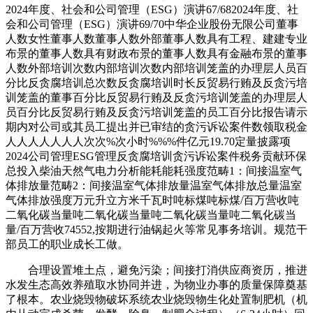
2024年度、社会和公司管理（ESG）演讲67/682024年度、社
会和公司管理（ESG）演讲69/70中华企业股份无限公司董事
人数女性董事人数董事人数外部董事人数具有工程、建建专业
布景的董事人数具有财政布景的董事人数具有金融布景的董事
人数外部培训次数内部培训次数内部培训笼盖的办理层人员百
分比反贪腐培训总次数反贪腐培训时长反贸易行贿及反贪污培
训笼盖的董事百分比反贸易行贿及反贪污培训笼盖的办理层人
员百分比反贸易行贿及反贪污培训笼盖的员工百分比报告请示
期内对公司或其员工提出并已审结的贪污诉讼案件数领取税金
人人人人人人人次次%次小时%%%件亿元19.70定量披露项
2024公司管理ESG管理反贪腐培训贪污诉讼案件税务贡献环保
总投入柴油天然气电力分析能耗能耗强度范畴1：间接温室气
体排放量范畴2：间接温室气体排放量温室气体排放总量温室
气体排放强度万元升立方米千瓦时吨标煤吨标煤/百万营收吨
二氧化碳当量吨二氧化碳当量吨二氧化碳当量吨二氧化碳当
量/百万营收74552,按期进行油锅起火等常见事务培训。规范干
部员工的职业成长工做。
合理设置堆土点，避免污染；间接打消供应商资历，推进
水发生态高效养殖取水协同并进，为物业办事的质量保障奠基
了根本。农业烧毁物破坏系统农业烧毁物生化处置制肥机（机