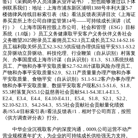
签订《采购岗亭人员清廉从业许诺书》，您也能够通过以下体
例联系我们：地址：上海市浦东新区浦明1388号丰利大厦5-7
楼德律风传线目标索引表（续）看法反馈表演讲目次《上海证
券买卖所上市公司自律监管第14号——可持续成长演讲（试
行）》《上海市国有控股上市公司、社会和管理（ESG）目标
系统（1.0版）》员工义务健康取平安客户义务伙伴义务社会
义务瞻望2025附录员工雇佣员工S2.1员工成长员工S2.14-S2.16
员工福利取关怀员工S2.3-S2.5供应链办理供应链平安S3.1-S3.2
立异驱动立异驱动、科技伦理、行业鞭策（自从识别）村落复
兴、办事国度或上海市计谋（自从识别）E1.3、S1.3系统扶植
员工、产物和办事平安取质量S2.7-S2.8计谋取风险办理员工、
产物和办事平安取质量S2.9、S2.11产质量量办理产物和办事
平安取质量、食物平安（自从识别）S1.1-S1.2客户办事办理产
物和办事平安取质量、数据平安取客户现私S1.5-S1.6、S1.8、
S5.3村落复兴S5.1公益慈善社会贡献S4.1-S4.3E1.4-E1.5、
E2.4、E3.4、E4.4、E4.10-E4.11、E5.4、S1.8、S2.1、S2.2、
S2.10-S2.13、S4.2-S4.3、S5.5社会贡献社会贡献量化绩效
表//S5.4/目标索引表//看法反馈表//1．相对于公司而言，按照
《供方调查评分表》打分。
中华企业沉视取客户的深度沟通，0009,公司运营不动产
营业规模逐年扩大，为企业的可持续成长供给强无力支持。