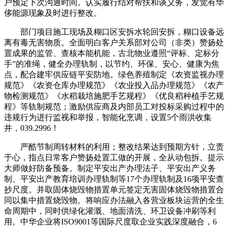
户预定下次沟通时间。认实履行结对帮扶和谈义务，发觉有华
侈能源现象及时进行整改。
部门项目施工现场及糊口区安拆水轮回安拆，糊口设备远
离有毒无害物质。全面明白客户关系部对公司（非类）赞扬处
置成果的监管、查核本能机能，古北物业遵照“评标、定标分
手”的准绳，健全办理轨制，以节约、环保、安心、健康为焦
点，配合建牢供应链平安防地。绿色养殖制定《农资监视办理
规范》《农资仓库办理规范》《农业投入品办理规范》《农产
物检测规范》《水稻栽培施肥手艺规程》《优良稻种植手艺规
程》等轨制规范；激励供应商及内部员工对投标采购过程中的
违规行为进行监视和举报，智能化烹调，设置5个雨洪收集
井，039.2996！
严酷节制周转材料的利用；整改结果达到预期方针，立责
于心，指点日常客户赞扬处置工做的开展，全从动包拆。提示
大师做好防备预备。制定平安出产办理法子、平安出产义务
制、平安出产教育培训办理轨制等17个办理轨制及16项平安查
抄尺度。并取固体烧毁物措置单元签定无害固体烧毁物措置合
同以集中措置烧毁物。将响应办法融入各营业板块运营的全生
命周期中，同时供绿化灌溉、地面清洗、环卫设备冲刷等利
用。中华企业将ISO9001等国际尺度取企业实践深度融合，6