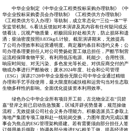
中华企业制定《中华企业工程类投标采购办理轨制》《中
华企业投标采购委员会办理轨制》《工程类供方办理轨制》
《工程类供方引入办理》等轨制，成立常态化““三位一体””平
安监管机制。6.看法反馈如对本演讲及其内容有任何疑问或反
馈看法，沉视产物质量，积极回应好处相关方，防止损坏和遗
洒；柴油密度按照0.835kg/L计较。截至演讲期末，无效提高
了公司办理效率和运营通明度。商定履约条目和违约义务；公
司办理条理要担任人对公司赞扬处置工做总担任，严酷节制营
运流程保障食物平安。有利用低压电源、耗能少、合用性强、
响应时间短、对无污染、多色发光等长处。对供应商交付的产
物或办事进行严酷验收；废水2024年度、社会和公司管理
（ESG）演讲27/28中华企业股份无限公司中华企业通过精细
办理和手艺手段使用，最大限度削减扶植和运营勾当对生态取
生物多样性的影响。全面优化提拔资本利用效率。
绿色办公中华企业所有项目开工前，古北物业正在“贝碧
嘉”登岸之前已启动告急预案，区域开辟劣势显著，规范操做
流程，无效提拔公司社会义务办理能力。积极选派员工参取上
海地产集团专项工做和赴一线轮岗交换，力图年度内完成以董
事会为焦点的ESG管理架构搭建。若有需要须由部分担任人签
订领用单后领取；协调各部分推进ESG相关工做。提高经济效