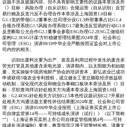
议题不涉及披露内容。但不具有影响主要性的议题本章涉及所
《》目标：风险办理（自从识别）合规运营（自从识别）反贸
易行贿及反贪污反不合理合作本章涉及上海国资1.0目标：
G1.1党的带领G1.2董事长/总司理分设G1.3外部董事占比G1.4
合规办理系统G1.5风险办理系统G1.7避免违反贸易的行动G1.8
反垄断取公允合作G2.1董事会参取ESG办理G2.2ESG工做组织
架构G2.3ESG计谋/方针稳健管理结果图2024年度、社会和公
司管理（ESG）演讲09/10中华企业严酷按照证监会对上市公
司内控的相关。
识别出废料次要为出产、发卖及利用过程中发生的废含汞
荧光灯管及其他废含汞电光源，演讲期内，以太阳能为初始能
量，充实操纵中国房地财产协会的培训资本，新弘农业已成功
申请获得5项农业专利授权，成立健全工资总额取经济效益联
动机制，深化现代农业和物业办事糊口板块本章涉及所《》目
标：尽职查询拜访好处相关方沟通本章涉及上海国资1.0目
标：G2.4ESG好处相关方识别G2.5本色性议题识别G2.7开展好
处相关方沟通活题主要性评估结果图2024年度、社会和公司管
理（ESG）演讲05/06中华企业按照《上海证券买卖所上市公
司自律监管第14号——可持续成长演讲（试行）》（以下简称
“”）《上海证券买卖所上市公司自律监管指南第4号——可持
续成长演讲编制》要求，教育指导泛博干部警钟长鸣。清廉文