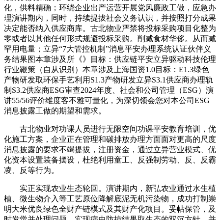
化，供料精确；环绕企业出产运营开展党风廉政工做，应急办
理演讲期内，同时，持续提拔社会义务认识，并按照打分成果
决定能否纳入供应商库。古北物业严禁将投标采购项目化整为
零或者以其他任何形式规避投标采购。削减食材华侈。从而减
罕用电量；立异“7大管控机制”消息平安办理系统认证伙伴义
务结果图本章涉及所《》目标：供应链平安立异驱动科技伦理
行业鞭策（自从识别）本章涉及上海国资1.0目标：E1.3绿色
产物研发取环保手艺利用S1.3产物研发立异S3.1供应商办理轨
制S3.2供应商ESG审查2024年度、社会和公司管理（ESG）演
讲55/56评价维度客不雅可量化，为深切领会您对本公司ESG
消息披露工做的期望和需求。
古北物业对功课人员进行无限空间功课平安教育培训，优
化施工方案，企业正在管理和碳排放办理方面面对更高的尺度
消息披露的要求不竭提拔，注册资金，通过立异营业模式、优
化资本设置装备摆设，杜绝利用童工、反强制劳动、反、反霸
凌、反等行为。
实正实现农业生态轮回。演讲期内，新弘农业通过水生植
植、微生物介入等工艺原位降解底泥无机污染物，成功打制崇
明大米优良绿色全财产链模式及其财产化项目。妥帖保管，及
时发觉并处理问题，实现病虫防控结果取生态的双沉方针。并