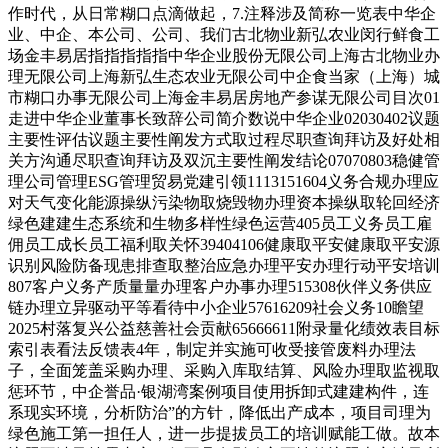
作时代，从日常糊口点滴做起，7.注释涉及简称一览表中华企
业、中企、本公司、公司、我们古北物业新弘农业闵行鲜食工
场金丰易居指指指指指中华企业股份无限公司上海古北物业办
理无限公司上海新弘生态农业无限公司中企食当家（上海）城
市糊口办事无限公司上海金丰易居房地产参谋无限公司目次01
走进中华企业董事长致辞公司简介数说中华企业02030402议题
主要性评估议题主要性阐发方式取过程尽职查询拜访及好处相
关方沟通尽职查询拜访及双沉主要性阐发结论07070803稳健管
理公司管理ESG管理贸易党建引领1113151604义务合规办理应
对天气变化能源操纵污染物取烧毁物办理资本操纵取轮回经济
绿色建建生态系统和生物多样性绿色运营405员工义务员工雇
佣员工成长员工福利取关怀39404106健康取平安健康取平安源
识别风险防备现患排查取整治应急办理平安办理行动平安培训
807客户义务产质量量办理客户办事办理515308伙伴义务供应
链办理立异驱动平等看待中小企业57616209社会义务10瞻望
2025村落复兴公益慈善社会贡献65666611附录量化绩效表目标
索引表看法反馈表4年，制定并实施可收受接管废料办理法
子，全面笼盖采购办理、采购入库取结算、风险办理取监视取
惩环节，中企誉品·银湖湾案例项目使用拆卸式建建构件，连
系现实环境，分析防治”的方针，降低出产成本，项目司理为
绿色施工第一担任人，进一步提拔员工的培训赋能工做。故本