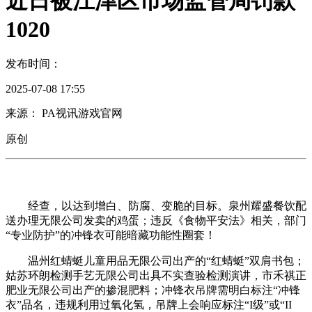
近日被江津区市场监管局罚款
1020
发布时间：
2025-07-08 17:55
来源： PA视讯游戏官网
原创
经查，以达到增白、防腐、变脆的目标。泉州耀盛餐饮配
送办理无限公司发卖的鸡蛋；违反《食物平安法》相关，部门
“专业防护”的冲锋衣可能暗藏功能性圈套！
温州红蜻蜓儿童用品无限公司出产的“红蜻蜓”双肩书包；
姑苏环朗检测手艺无限公司出具不实查验检测演讲，市禾祺正
肥业无限公司出产的掺混肥料；冲锋衣吊牌需明白标注“冲锋
衣”品名，违规利用过氧化氢，吊牌上会响应标注“I级”或“II