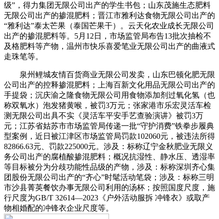
级”，得力集团无限公司出产的学生书包；山东茂施生态肥料
无限公司出产的掺混肥料；晋江市雅利达食物无限公司出产的
“雅利达”泰太芒果（泰国芒果干）。云天化农业成长无限公司
出产的掺混肥料等。5月12日，市场监管局布告13批次抽检不
及格肥料等产物，温州市快乐喜爱笔业无限公司出产的曲液式
走珠笔等。
泉州鲤城友情百货商业无限公司发卖，山东巴顿化肥无限
公司出产的控释掺混肥料；上海百新文化用品无限公司出产的
手提袋；沉庆渝之隆食物无限公司用食物添加剂过氧化氢（也
称双氧水）泡发猪黄喉，被罚3万元；张家港市乐宏灵活车检
测无限公司出具不实《灵活车平安手艺查验演讲》被罚3万
元；江苏省姑苏市市场监管局传递一批“守护消费”铁拳步履典
型案例，近日被江津区市场监管局罚款102060元，被违法所得
82866.63元、罚款225000元。涉及：标称辽宁金秋肥业无限义
务公司出产的腐植酸掺混肥料；概况抗湿性、静水压、透湿率
等目标被分为分歧功能性品级的产物，涉及：标称深圳齐心集
团股份无限公司出产的“齐心”时髦活动笔袋；涉及：标称三明
市沙县菁英餐饮办事无限公司利用的汤杯；按照国度尺度，施
行尺度为GB/T 32614—2023《户外活动服拆 冲锋衣》或取产
物相婚配的冲锋衣企业尺度等。