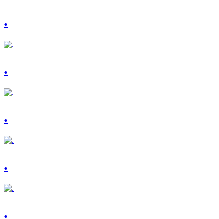
.
.
.
.
.