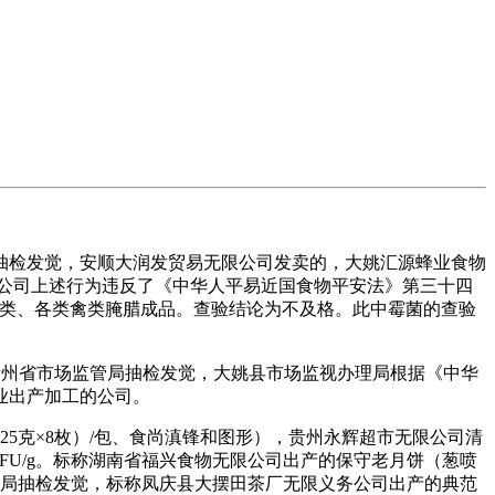
检发觉，安顺大润发贸易无限公司发卖的，大姚汇源蜂业食物
无限公司上述行为违反了《中华人平易近国食物平安法》第三十四
类、腊肠类、各类禽类腌腊成品。查验结论为不及格。此中霉菌的查验
年，贵州省市场监管局抽检发觉，大姚县市场监视办理局根据《中华
业出产加工的公司。
（25克×8枚）/包、食尚滇锋和图形），贵州永辉超市无限公司清
0CFU/g。标称湖南省福兴食物无限公司出产的保守老月饼（葱喷
省市场监管局抽检发觉，标称凤庆县大摆田茶厂无限义务公司出产的典范