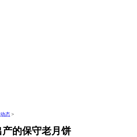
全动态
>
出产的保守老月饼