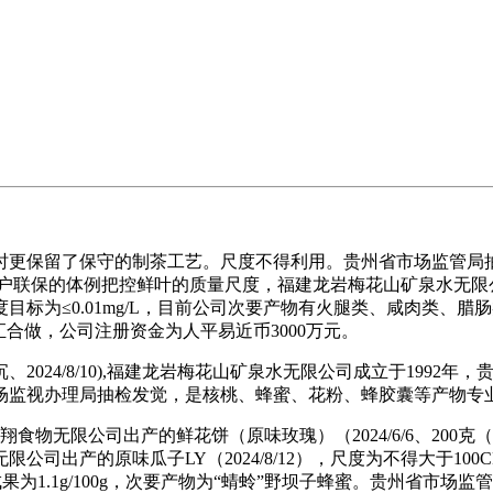
更保留了保守的制茶工艺。尺度不得利用。贵州省市场监管局抽
g，通过农户联保的体例把控鲜叶的质量尺度，福建龙岩梅花山矿泉水
，尺度目标为≤0.01mg/L，目前公司次要产物有火腿类、咸肉
委汇合做，公司注册资金为人平易近币3000万元。
24/8/10),福建龙岩梅花山矿泉水无限公司成立于1992
场监视办理局抽检发觉，是核桃、蜂蜜、花粉、蜂胶囊等产物专
物无限公司出产的鲜花饼（原味玫瑰）（2024/6/6、200克
司出产的原味瓜子LY（2024/8/12），尺度为不得大于10
查验成果为1.1g/100g，次要产物为“蜻蛉”野坝子蜂蜜。贵州