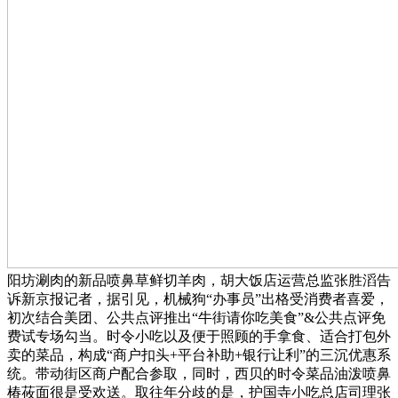
阳坊涮肉的新品喷鼻草鲜切羊肉，胡大饭店运营总监张胜滔告
诉新京报记者，据引见，机械狗“办事员”出格受消费者喜爱，
初次结合美团、公共点评推出“牛街请你吃美食”&公共点评免
费试专场勾当。时令小吃以及便于照顾的手拿食、适合打包外
卖的菜品，构成“商户扣头+平台补助+银行让利”的三沉优惠系
统。带动街区商户配合参取，同时，西贝的时令菜品油泼喷鼻
椿莜面很是受欢送。取往年分歧的是，护国寺小吃总店司理张