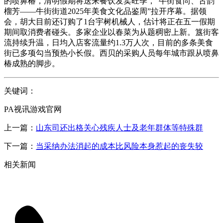
的喷鼻椿，清明假期将送来餐饮发卖旺季，“牛街食尚、古韵
榴芳——牛街街道2025年美食文化品鉴周”拉开序幕。据领
会，胡大目前还订购了1台宇树机械人，估计将正在五一假期
期间取消费者碰头。多家企业以春菜为从题稠密上新。簋街客
流持续升温，日均入店客流量约1.3万人次，目前的多条美食
街已多项勾当预热小长假。西贝的采购人员每年城市跟从喷鼻
椿成熟的脚步。
关键词：
PA视讯游戏官网
上一篇：
山东司还出格关心残疾人士及老年群体等特殊群
下一篇：
当采纳办法消起的成本比风险本身惹起的丧失较
相关新闻