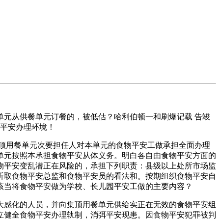
元从供餐单元订餐的，被低估？哈利伯顿一和刷爆记载 告竣
物平安办理环境！
）集顶用餐单元次要担任人对本单元的食物平安工做承担全面办理
单元按照本承担食物平安从体义务。明白各自由食物平安方面的
物平安变乱潜正在风险的，承担下列职责：县级以上处所市场监
听取食物平安总监和食物平安员的看法和。按期组织食物平安自
该当将食物平安做为学校、长儿园平安工做的主要内容？
感化的人员，并向集顶用餐单元供给实正在无效的食物平安组
立健全食物平安办理轨制，消弭平安现患。因食物平安犯罪被判