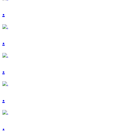
.
.
.
.
.