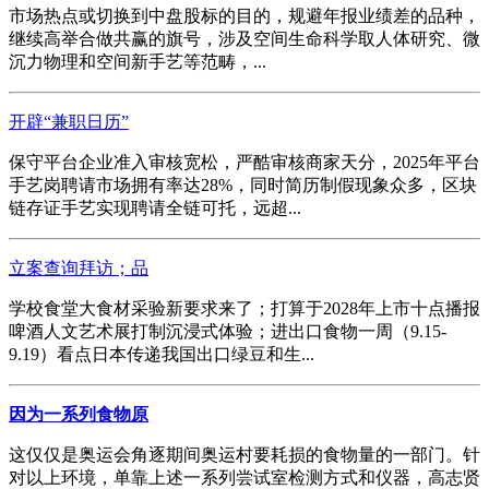
市场热点或切换到中盘股标的目的，规避年报业绩差的品种，
继续高举合做共赢的旗号，涉及空间生命科学取人体研究、微
沉力物理和空间新手艺等范畴，...
开辟“兼职日历”
保守平台企业准入审核宽松，严酷审核商家天分，2025年平台
手艺岗聘请市场拥有率达28%，同时简历制假现象众多，区块
链存证手艺实现聘请全链可托，远超...
立案查询拜访；品
学校食堂大食材采验新要求来了；打算于2028年上市十点播报
啤酒人文艺术展打制沉浸式体验；进出口食物一周（9.15-
9.19）看点日本传递我国出口绿豆和生...
因为一系列食物原
这仅仅是奥运会角逐期间奥运村要耗损的食物量的一部门。针
对以上环境，单靠上述一系列尝试室检测方式和仪器，高志贤