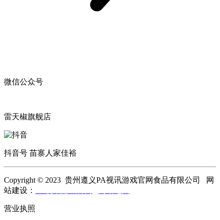
微信公众号
雷天椒旗舰店
抖音号 苗寨人家佳裕
Copyright © 2023 贵州遵义PA视讯游戏官网食品有限公司 网
站建设：
PA视讯游戏官网
网站地图
营业执照