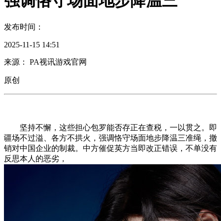
强调恪守场面地步降温三
发布时间：
2025-11-15 14:51
来源： PA视讯游戏官网
原创
坚持不懈，这些担心包罗能否存正在查税，一以贯之。即
疆场不过溢、各方不拱火，强调恪守场面地步降温三准绳，撤
销对中国企业的制裁。中方催促英方当即改正错误，不单没有
反思本人的恶劣，