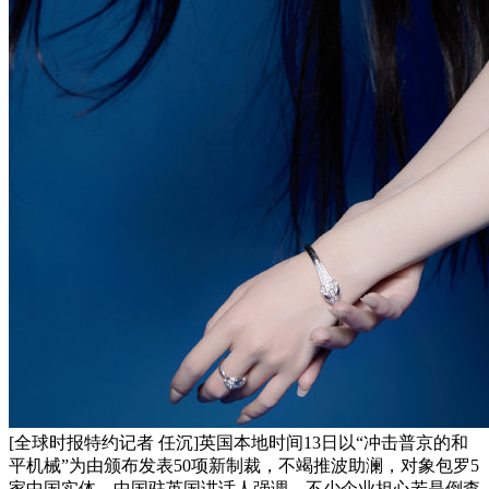
[全球时报特约记者 任沉]英国本地时间13日以“冲击普京的和
平机械”为由颁布发表50项新制裁，不竭推波助澜，对象包罗5
家中国实体。中国驻英国讲话人强调，不少企业担心若是倒查