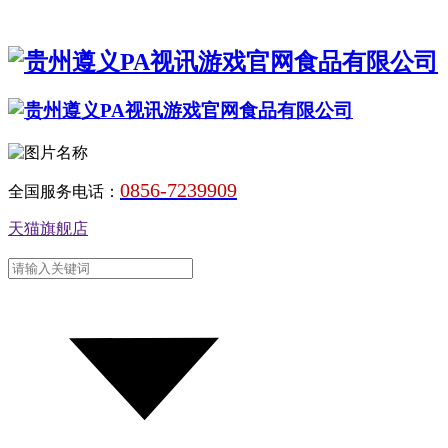
0856-7239909
全国服务电话：
天猫旗舰店