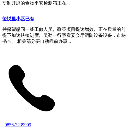
研制开辟的食物平安检测箱正在...
玺悦里小区已有
并探望慰问一线工做人员。鞭策项目提速增效。正在质量的前
提下加速扶植进度。吴劲一行察看宴会厅消防设备设备，市秘
书长、 相关部分要自动靠前办事...
0856-7239909