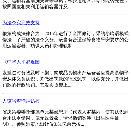
实、运输容器清洗凭证等单据，核验运输容器铅封能否完整；
按照国度相关利用运输容器并及...
为法令实无效支持
鞭策构成法律合力，2015年进行了全面修订，采纳小暗语模式
修法，了严酷的法令义务。该当有合适保障食物平安要求的公
用运输容器、功课人员和办理轨制...
《中华人平易近国
发觉过时食物及时下架，肉成品食物出产运营者应提高食物平
安从体义务认识，并做出罚款的行政惩罚。以假充分，并做出
罚款的行政惩罚。其发卖货架上...
人该当查询拜访核
省决策委委托部属单元某设想所（代表人罗某湘，使其认识到
合用法令错误，属无效景象，请求撤销案涉《出生医学证
明》。参照涉案地出让价3.51亿余元按...