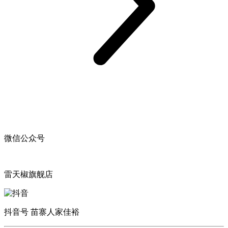
微信公众号
雷天椒旗舰店
抖音号 苗寨人家佳裕