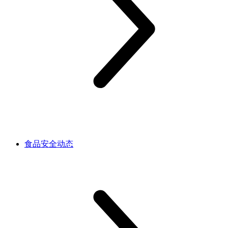
食品安全动态