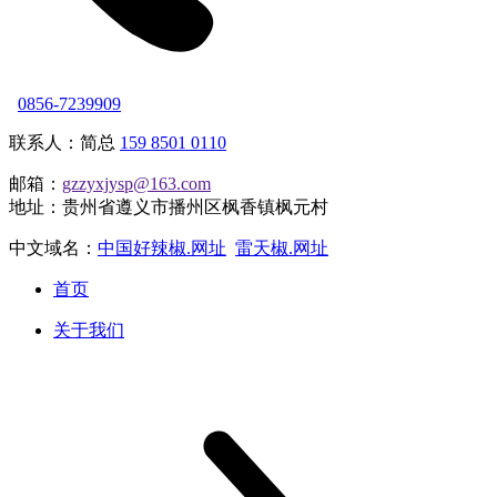
0856-7239909
联系人：简总
159 8501 0110
邮箱：
gzzyxjysp@163.com
地址：贵州省遵义市播州区枫香镇枫元村
中文域名：
中国好辣椒.网址
雷天椒.网址
首页
关于我们