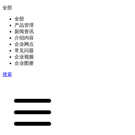
全部
全部
产品管理
新闻资讯
介绍内容
企业网点
常见问题
企业视频
企业图册
搜索