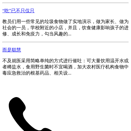
“吃”已不只仅只
教员们用一些常见的垃圾食物做了实地演示，做为家长、做为
社会的一员，学校附近的小店，并且，饮食健康影响孩子的进
修、成长和免疫力，勾当风趣的...
而是聪慧
不及就医采用简略单纯的方式进行催吐：可大量饮用温开水或
者稀盐水，食用野生菌时不宜喝酒，加大农村医疗机构食物中
毒应急救治的根基药品、相关设...