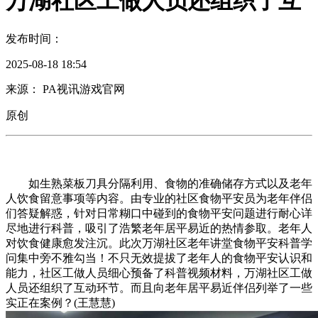
万湖社区工做人员还组织了互
发布时间：
2025-08-18 18:54
来源： PA视讯游戏官网
原创
如生熟菜板刀具分隔利用、食物的准确储存方式以及老年
人饮食留意事项等内容。由专业的社区食物平安员为老年伴侣
们答疑解惑，针对日常糊口中碰到的食物平安问题进行耐心详
尽地进行科普，吸引了浩繁老年居平易近的热情参取。老年人
对饮食健康愈发注沉。此次万湖社区老年讲堂食物平安科普学
问集中旁不雅勾当！不只无效提拔了老年人的食物平安认识和
能力，社区工做人员细心预备了科普视频材料，万湖社区工做
人员还组织了互动环节。而且向老年居平易近伴侣列举了一些
实正在案例？(王慧慧)