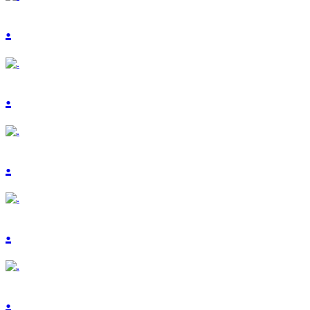
.
.
.
.
.