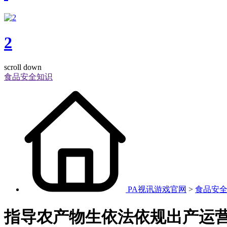
2
scroll down
食品安全知识
PA视讯游戏官网
>
食品安
指导农产物生依法依规出产运