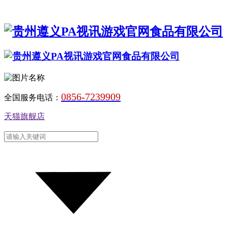
0856-7239909
全国服务电话：
天猫旗舰店