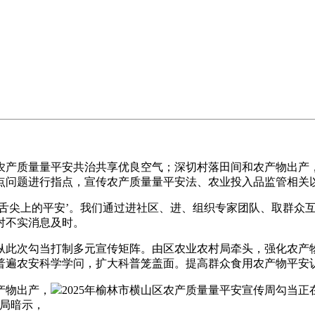
质量量平安共治共享优良空气；深切村落田间和农产物出产，
点问题进行指点，宣传农产质量量平安法、农业投入品监管相关
尖上的平安’。我们通过进社区、进、组织专家团队、取群众互
对不实消息及时。
此次勾当打制多元宣传矩阵。由区农业农村局牵头，强化农产物
普遍农安科学学问，扩大科普笼盖面。提高群众食用农产物平安
产物出产，
2025年榆林市横山区农产质量量平安宣传周勾当
村局暗示，