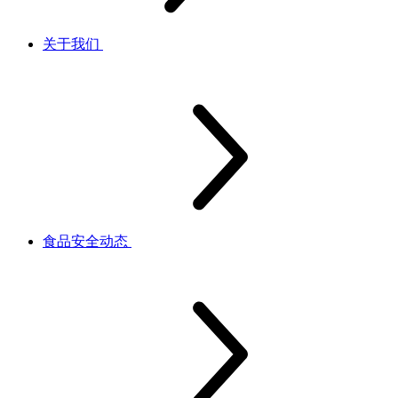
关于我们
食品安全动态