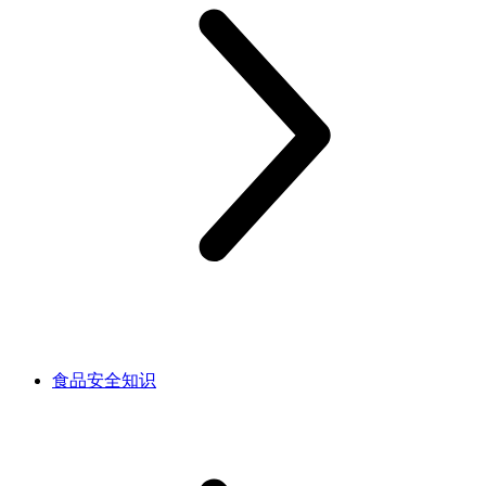
食品安全知识