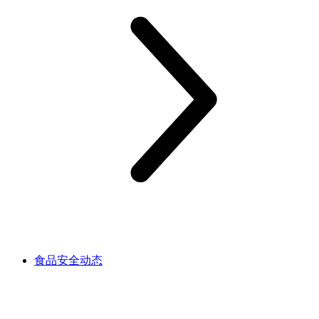
食品安全动态