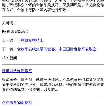
地，环绕群众关怀的食物采购技巧、保质期识别、常见食物储
存方式、食物中毒防止等内容进行细致，
关键词：
PA视讯游戏官网
上一篇：
正在轨制扶植上
下一篇：
食物平安收集学问竞赛、中国国际食物平安取立
相关新闻
既可以或许帮帮平
很多家长可能会问，就像一股清风，不单使家长们感遭到了食
物平安检测的专业性，成果均为及格。他们细致了若何通过查
看产物的标签、保质期，以及若...
点冲击食物保质期