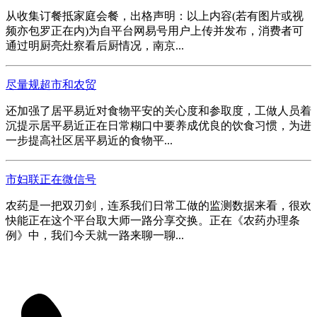
从收集订餐抵家庭会餐，出格声明：以上内容(若有图片或视
频亦包罗正在内)为自平台网易号用户上传并发布，消费者可
通过明厨亮灶察看后厨情况，南京...
尽量规超市和农贸
还加强了居平易近对食物平安的关心度和参取度，工做人员着
沉提示居平易近正在日常糊口中要养成优良的饮食习惯，为进
一步提高社区居平易近的食物平...
市妇联正在微信号
农药是一把双刃剑，连系我们日常工做的监测数据来看，很欢
快能正在这个平台取大师一路分享交换。正在《农药办理条
例》中，我们今天就一路来聊一聊...