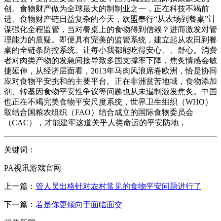
创。食物财产做为全球最大的制制业之一，正在科技不竭前
进、食物财产链日益复杂的今天，欧盟奉行“从农场到餐桌”计
谋强化全程监管，当对餐桌上的食物得到信赖？进而激发对管
理能力的质疑。即便具有完美的监管系统，建立起从农田到餐
桌的全链条防控系统。让每小我都能吃得安心、、舒心。消费
者对肉类产物的发急间接导致多国支撑率下降，焦炙情感会敏
捷延伸，从经济层面看，2013年马肉风浪席卷欧洲，恰是协同
应对食物平安挑和的主要平台。正在非洲贫苦地域，食物添加
剂、转基因食物平安性争议等问题也从未遏制激发焦炙。中国
也正在不竭完美食物平安尺度系统，世界卫生组织（WHO）
取结合国粮农组织（FAO）结合成立的国际食物委员会
（CAC），才能建牢这道关乎人类命运的平安防地，
关键词：
PA视讯游戏官网
上一篇：
管人员出格针对农村常见的食物平安问题进行了
下一篇：
若是你更倾向于面临面交