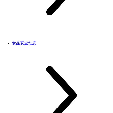
食品安全动态