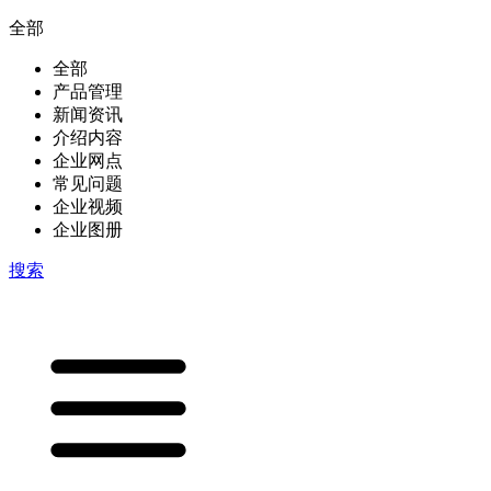
全部
全部
产品管理
新闻资讯
介绍内容
企业网点
常见问题
企业视频
企业图册
搜索