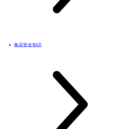
食品安全知识