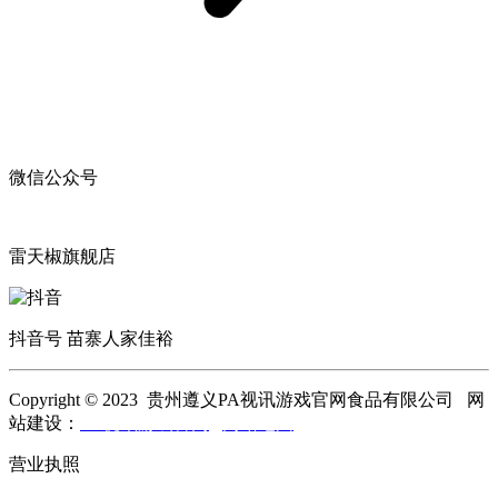
微信公众号
雷天椒旗舰店
抖音号 苗寨人家佳裕
Copyright © 2023 贵州遵义PA视讯游戏官网食品有限公司 网
站建设：
PA视讯游戏官网
网站地图
营业执照