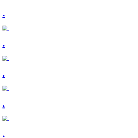
.
.
.
.
.