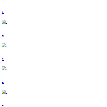
.
.
.
.
.