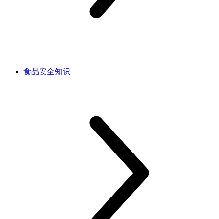
食品安全知识