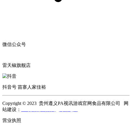
微信公众号
雷天椒旗舰店
抖音号 苗寨人家佳裕
Copyright © 2023 贵州遵义PA视讯游戏官网食品有限公司 网
站建设：
PA视讯游戏官网
网站地图
营业执照