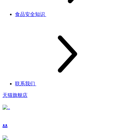
食品安全知识
联系我们
天猫旗舰店
..