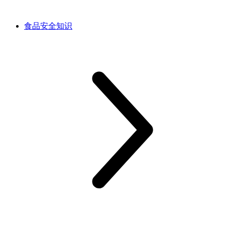
食品安全知识