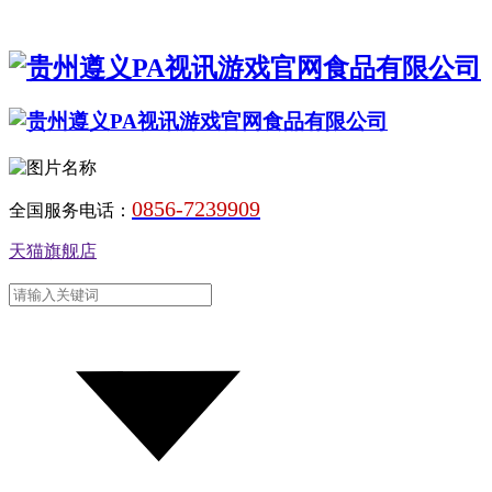
0856-7239909
全国服务电话：
天猫旗舰店