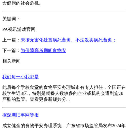
命健康的社会危机。
关键词：
PA视讯游戏官网
上一篇：
未按无害化处置病死畜禽、不法发卖病死畜禽；
下一篇：
为保障高考期间食物安
相关新闻
我们每一小我都是
此后每个学校食堂的食物平安办理城市有专人担任，全国正在
校学生近3亿，特别是就餐人数较多的企业或机构会遭到愈加
严酷的监管。查看更多新规共分...
据深圳旧事网等报
成立健全的食物平安办理系统，广东省市场监管局发布2024年