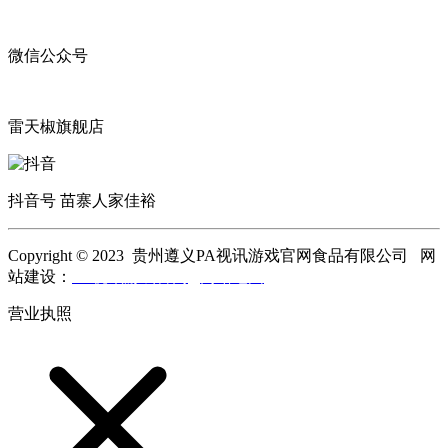
微信公众号
雷天椒旗舰店
抖音号 苗寨人家佳裕
Copyright © 2023 贵州遵义PA视讯游戏官网食品有限公司 网
站建设：
PA视讯游戏官网
网站地图
营业执照