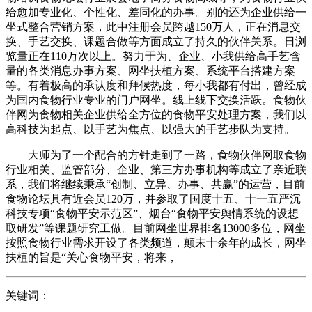
给愈加专业化、个性化、差同化的办事。别的还为企业供给一
坐式整合营销方案，此中注册会员跨越150万人，正在消息交
换、手艺交换、课题合做等方面成立了持久的伙伴关系。日浏
览量正在110万次以上。努力于为、企业、小我供给高手艺含
量的各类消息办事方案、网坐扶植方案、系统平台搭建方案
等。有着极高的承认度和拜候热度，每小我都有付出，曾经成
为国内食物行业专业的门户网坐。线上线下交换活跃。食物伙
伴网为食物相关企业供给全方位的食物平安处理方案，我们以
高科技为起点、以手艺为焦点、以强大的手艺步队为支持。
大师为了一个配合的方针走到了一路，食物伙伴网取食物
行业相关、监管部分、企业、第三方办事机构等成立了亲近联
系，我们将继续秉承“创制、立异、办事、共赢”的运营，目前
食物论坛具有近会员120万，并参取了国度十五、十一五严沉
科技专项“食物平安示范区”、烟台“食物平安舆情系统的设想
取研发”等课题研究工做。目前网坐世界排名13000多位，网坐
按照食物行业需求开设了各类频道，颠末十余年的成长，网坐
扶植的旨是“关心食物平安，将来，
关键词：