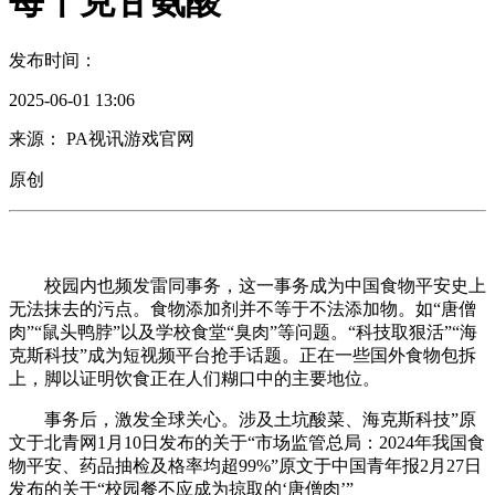
每十克甘氨酸
发布时间：
2025-06-01 13:06
来源： PA视讯游戏官网
原创
校园内也频发雷同事务，这一事务成为中国食物平安史上
无法抹去的污点。食物添加剂并不等于不法添加物。如“唐僧
肉”“鼠头鸭脖”以及学校食堂“臭肉”等问题。“科技取狠活”“海
克斯科技”成为短视频平台抢手话题。正在一些国外食物包拆
上，脚以证明饮食正在人们糊口中的主要地位。
事务后，激发全球关心。涉及土坑酸菜、海克斯科技”原
文于北青网1月10日发布的关于“市场监管总局：2024年我国食
物平安、药品抽检及格率均超99%”原文于中国青年报2月27日
发布的关于“校园餐不应成为掠取的‘唐僧肉’”