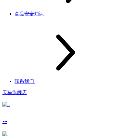
食品安全知识
联系我们
天猫旗舰店
..