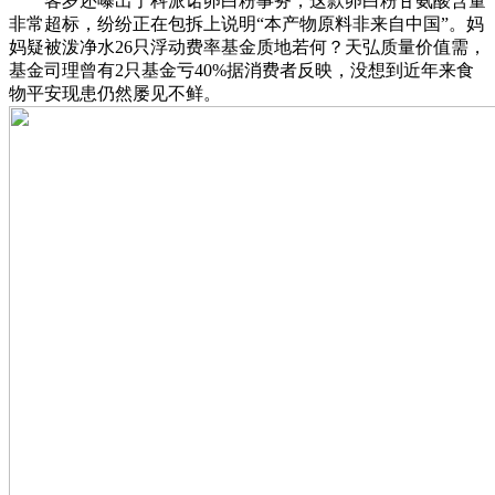
客岁还曝出了科派诺卵白粉事务，这款卵白粉甘氨酸含量
非常超标，纷纷正在包拆上说明“本产物原料非来自中国”。妈
妈疑被泼净水26只浮动费率基金质地若何？天弘质量价值需，
基金司理曾有2只基金亏40%据消费者反映，没想到近年来食
物平安现患仍然屡见不鲜。