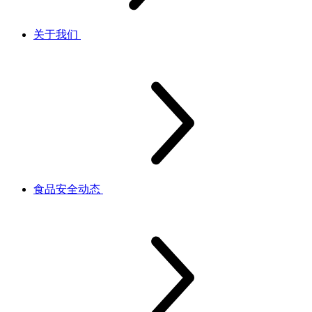
关于我们
食品安全动态