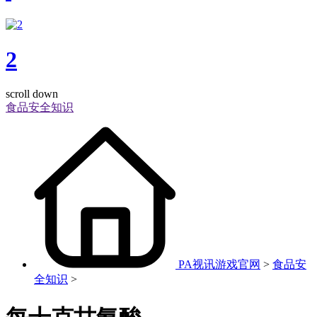
2
scroll down
食品安全知识
PA视讯游戏官网
>
食品安
全知识
>