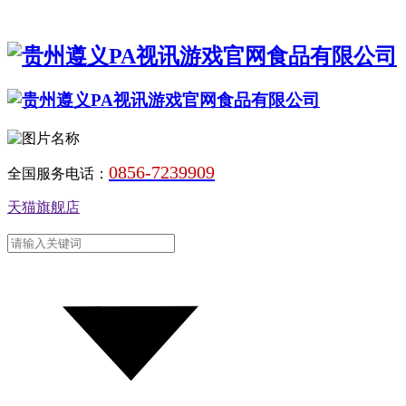
0856-7239909
全国服务电话：
天猫旗舰店